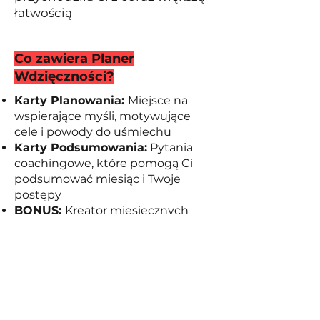
łatwością
Co zawiera Planer
Wdzięczności?
Karty Planowania:
Miejsce na
wspierające myśli, motywujące
cele i powody do uśmiechu
Karty Podsumowania:
Pytania
coachingowe, które pomogą Ci
podsumować miesiąc i Twoje
postępy
BONUS:
Kreator miesięcznych
celów 3W, który pomoże Ci
wyznaczyć kierunek i zmieniać
spojrzenie na życie - bez presji i z
przyjemnością
Dla kogo jest ten Planer?