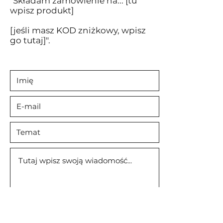
"Składam zamówienie na... [tu
wpisz produkt]
[jeśli masz KOD zniżkowy, wpisz
go tutaj]".
Wyślij