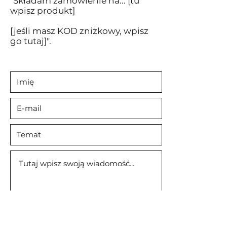
"Składam zamówienie na... [tu
wpisz produkt]
[jeśli masz KOD zniżkowy, wpisz
go tutaj]".
Wyślij